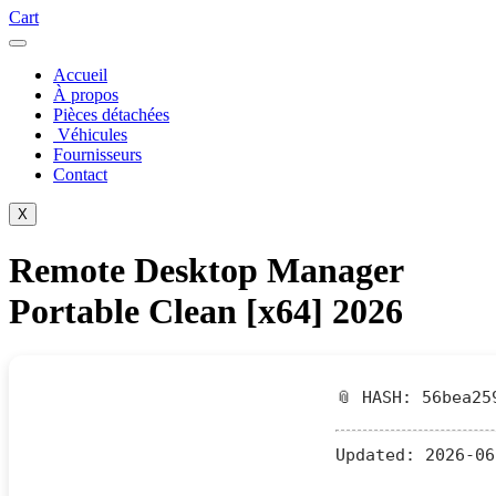
Cart
Accueil
À propos
Pièces détachées
Véhicules
Fournisseurs
Contact
X
Remote Desktop Manager
Portable Clean [x64] 2026
📎 HASH: 56bea25
Updated:
2026-06