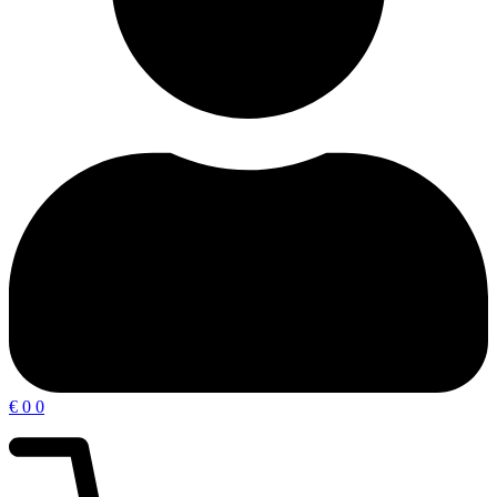
€
0
0