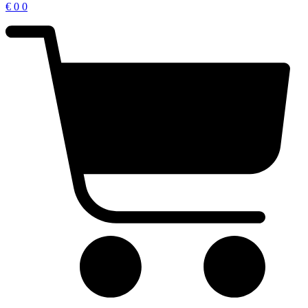
€
0
0