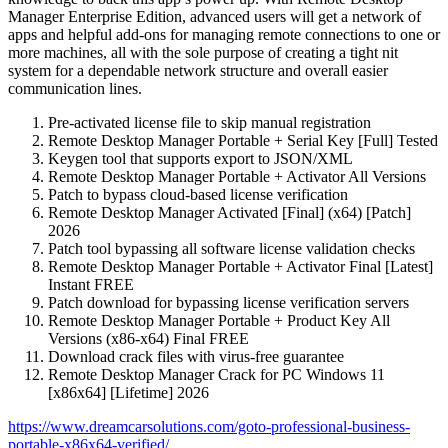
Manager Enterprise Edition, advanced users will get a network of
apps and helpful add-ons for managing remote connections to one or
more machines, all with the sole purpose of creating a tight nit
system for a dependable network structure and overall easier
communication lines.
Pre-activated license file to skip manual registration
Remote Desktop Manager Portable + Serial Key [Full] Tested
Keygen tool that supports export to JSON/XML
Remote Desktop Manager Portable + Activator All Versions
Patch to bypass cloud-based license verification
Remote Desktop Manager Activated [Final] (x64) [Patch]
2026
Patch tool bypassing all software license validation checks
Remote Desktop Manager Portable + Activator Final [Latest]
Instant FREE
Patch download for bypassing license verification servers
Remote Desktop Manager Portable + Product Key All
Versions (x86-x64) Final FREE
Download crack files with virus-free guarantee
Remote Desktop Manager Crack for PC Windows 11
[x86x64] [Lifetime] 2026
https://www.dreamcarsolutions.com/goto-professional-business-
portable-x86x64-verified/