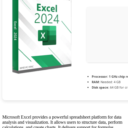
Processor:
1 GHz chip
RAM:
Needed: 4 GB
Disk space:
64 GB for cr
Microsoft Excel provides a powerful spreadsheet platform for data
analysis and visualization. It allows users to structure data, perform
calculations, and create charts. It delivers support for formulas,