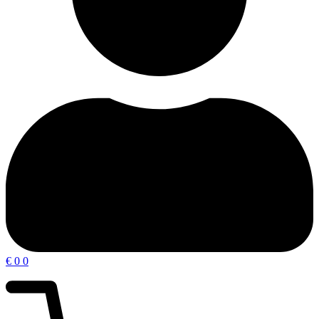
€
0
0