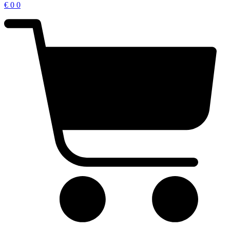
€
0
0