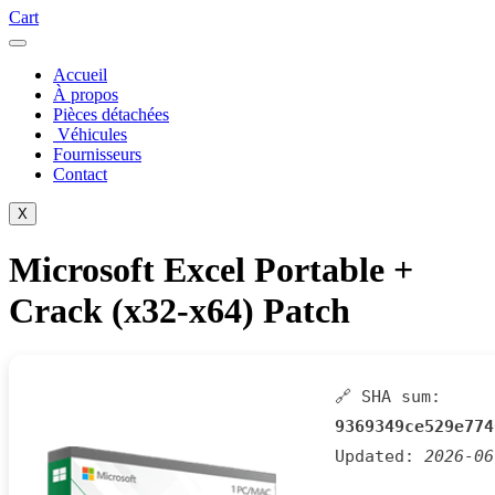
Cart
Accueil
À propos
Pièces détachées
Véhicules
Fournisseurs
Contact
X
Microsoft Excel Portable +
Crack (x32-x64) Patch
🔗 SHA sum:
9369349ce529e774
Updated:
2026-06